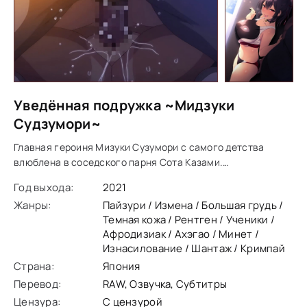
Уведённая подружка ~Мидзуки
Судзумори~
Главная героиня Мизуки Сузумори с самого детства
влюблена в соседского парня Сота Казами.
Романтические отношения развиваются стремительно и
Год выхода:
2021
пара задумывается о будущем. Они дают обещание друг
Жанры:
Пайзури / Измена / Большая грудь /
другу,
Темная кожа / Рентген / Ученики /
Афродизиак / Ахэгао / Минет /
Изнасилование / Шантаж / Кримпай
Страна:
Япония
Перевод:
RAW, Озвучка, Субтитры
Цензура:
С цензурой