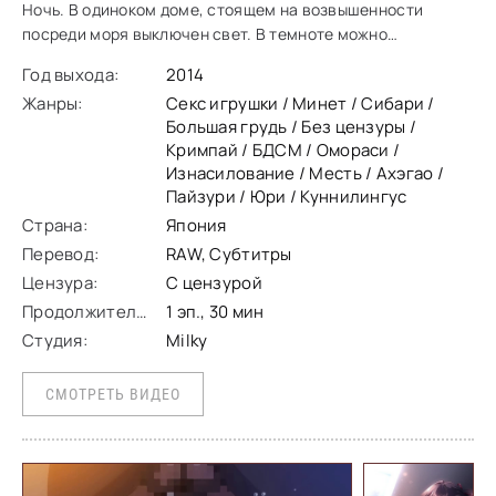
Ночь. В одиноком доме, стоящем на возвышенности
посреди моря выключен свет. В темноте можно
разглядеть лишь два силуэта. Один из них – обнаженная и
Год выхода:
2014
связанная девушка, а второй - мужчина в возрасте с
Жанры:
Секс игрушки / Минет / Сибари /
Большая грудь / Без цензуры /
Кримпай / БДСМ / Омораси /
Изнасилование / Месть / Ахэгао /
Пайзури / Юри / Куннилингус
Страна:
Япония
Перевод:
RAW, Субтитры
Цензура:
С цензурой
Продолжительность:
1 эп., 30 мин
Студия:
Milky
СМОТРЕТЬ ВИДЕО