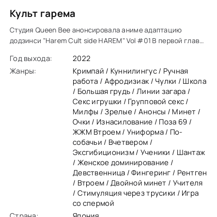
Культ гарема
Студия Queen Bee анонсировала аниме адаптацию
додзинси "Harem Cult side HAREM" Vol #01 В первой главе
рассказывается о мальчике, которого домогаются
Год выхода:
2022
несколько девочек из клуба фотографии.
Жанры:
Кримпай / Куннилингус / Ручная
работа / Афродизиак / Чулки / Школа
/ Большая грудь / Линии загара /
Секс игрушки / Групповой секс /
Милфы / Зрелые / Анонсы / Минет /
Очки / Изнасилование / Поза 69 /
ЖЖМ Втроем / Униформа / По-
собачьи / Вчетвером /
Эксгибиционизм / Ученики / Шантаж
/ Женское доминирование /
Девственница / Фингеринг / Рентген
/ Втроем / Двойной минет / Учителя
/ Стимуляция через трусики / Игра
со спермой
Страна:
Япония