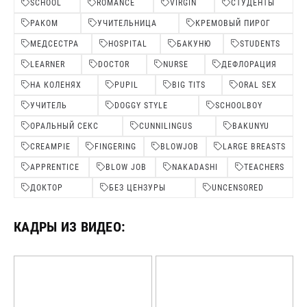
SCHOOL
ROMANCE
VIRGIN
СТУДЕНТЫ
РАКОМ
УЧИТЕЛЬНИЦА
КРЕМОВЫЙ ПИРОГ
МЕДСЕСТРА
HOSPITAL
БАКУНЮ
STUDENTS
LEARNER
DOCTOR
NURSE
ДЕФЛОРАЦИЯ
НА КОЛЕНЯХ
PUPIL
BIG TITS
ORAL SEX
УЧИТЕЛЬ
DOGGY STYLE
SCHOOLBOY
ОРАЛЬНЫЙ СЕКС
CUNNILINGUS
BAKUNYU
СREAMPIE
FINGERING
BLOWJOB
LARGE BREASTS
APPRENTICE
BLOW JOB
NAKADASHI
TEACHERS
ДОКТОР
БЕЗ ЦЕНЗУРЫ
UNCENSORED
КАДРЫ ИЗ ВИДЕО: