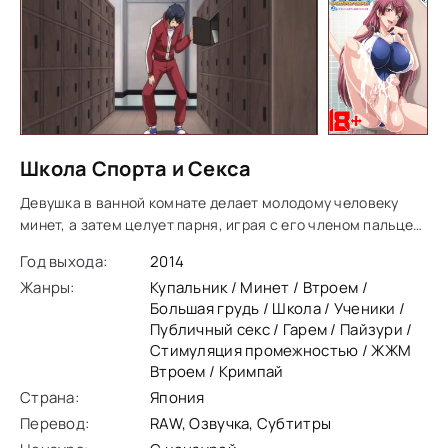
Школа Спорта и Секса
Девушка в ванной комнате делает молодому человеку
минет, а затем целует парня, играя с его членом пальцем.
Парень не выдерживает и начинает ласкать девушку.
Год выхода:
2014
Катсуми заставляет парня кончить, но он
Жанры:
Купальник / Минет / Втроем /
Большая грудь / Школа / Ученики /
Публичный секс / Гарем / Пайзури /
Стимуляция промежностью / ЖЖМ
Втроем / Кримпай
Страна:
Япония
Перевод:
RAW, Озвучка, Субтитры