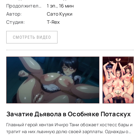
Продолжительность:
1 эп., 16 мин
Автор:
Сато Кууки
Студия:
T-Rex
СМОТРЕТЬ ВИДЕО
Зачатие Дьявола в Особняке Потаскух
Главный герой хентая Ичиро Тани обожает хостесс бары и
тратит на них львиную долю своей зарплаты. Однажды он
так сильно перебрал, что потратил на девушек все деньги