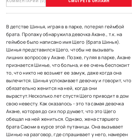
КОММЕНТАРИИ (0)
СМОТРЕТЬ ОНЛАЙН
В детстве Шинья, играя в в парке, потерял геймбой
брата. Пропажу обнаружила девочка Акане., т.к. на
геймбое было написано имя Щего (брата Шинья).
Шинья представился Щего, чтобы не вызывать
лишних вопросов у Акане. Позже, гуляя в парке, Акане
признается Шинье, что больна, и ее очень беспокоит
то, что никто не возьмет ее замуж, даже когда она
вылечится. Шинья успокаивает девочку и говорит, что
обязательно женится на ней, когда они
вырастут.Несколько лет спустя Щего приводит в дом
свою невесту. Как оказалось - это та самая девочка
Акане, которая до сих пор думает, что это Щего
обещал на ней жениться. Однако, жена старшего
брата Саюми в курсе этой путаницы. Она вызывает
Шинью на разговор, где спрашивает у него, намерен