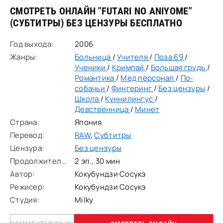
СМОТРЕТЬ ОНЛАЙН "FUTARI NO ANIYOME"
(СУБТИТРЫ)
БЕЗ ЦЕНЗУРЫ
БЕСПЛАТНО
Год выхода:
2006
Жанры:
Больница
/
Учителя
/
Поза 69
/
Ученики
/
Кримпай
/
Большая грудь
/
Романтика
/
Мед персонал
/
По-
собачьи
/
Фингеринг
/
Без цензуры
/
Школа
/
Куннилингус
/
Девственница
/
Минет
Страна:
Япония
Перевод:
RAW
,
Субтитры
Цензура:
Без цензуры
Продолжительность:
2 эп., 30 мин
Автор:
Кокубундзи Сосукэ
Режисер:
Кокубундзи Сосукэ
Студия:
Milky