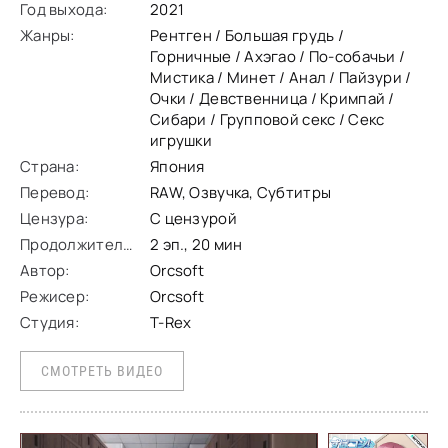
Год выхода:
2021
компании в которой работал. Ичиро
Жанры:
Рентген / Большая грудь /
Горничные / Ахэгао / По-собачьи /
Мистика / Минет / Анал / Пайзури /
Очки / Девственница / Кримпай /
Сибари / Групповой секс / Секс
игрушки
Страна:
Япония
Перевод:
RAW, Озвучка, Субтитры
Цензура:
С цензурой
Продолжительность:
2 эп., 20 мин
Автор:
Orcsoft
Режисер:
Orcsoft
Студия:
T-Rex
СМОТРЕТЬ ВИДЕО