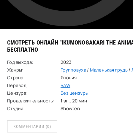
СМОТРЕТЬ ОНЛАЙН "IKUMONOGAKARI THE ANIM
БЕСПЛАТНО
Год выхода:
2023
Жанры:
Групповуха
/
Маленькая грудь
/
Страна:
Япония
Перевод:
RAW
Цензура:
Без цензуры
Продолжительность:
1 эп., 20 мин
Студия:
Showten
КОММЕНТАРИИ (0)