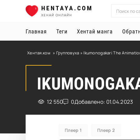
HENTAYA.COM
ХЕНАЙ ОНЛАЙН
Главная
Теги
Хентай манга
Обрат
Хентая.ком
»
Групповуха
» Ikumonogakari The Animatio
IKUMONOGAKA
12 550
0
Добавлено: 01.04.2023
Плеер 1
Плеер 2