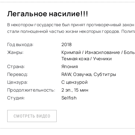
Легальное насилие!!!
В некотором государстве был принят противоречивый закон
стали полноценной частью жизни некоторых городов. Полит
молодых людей и
Год выхода:
2018
Жанры:
Кримпай / Изнасилование / Больш
Темная кожа / Ученики
Страна:
Япония
Перевод:
RAW, Озвучка, Субтитры
Цензура:
С цензурой
Продолжительность:
2 эп., 15 мин
Студия:
Selfish
СМОТРЕТЬ ВИДЕО