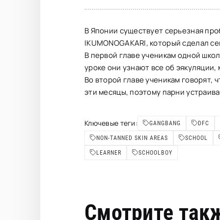
В Японии существует серьезная про
IKUMONOGAKARI, который сделал се
В первой главе ученикам одной шко
уроке они узнают все об эякуляции, 
Во второй главе ученикам говорят, 
эти месяцы, поэтому парни устраив
Ключевые теги:
GANGBANG
DFC
NON-TANNED SKIN AREAS
SCHOOL
LEARNER
SCHOOLBOY
Смотрите так