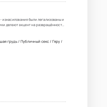
 - изнасилования были легализованы и
ики делают акцент на развращённости
ая грудь / Публичный секс / Гяру /