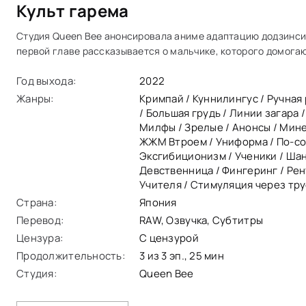
Культ гарема
Студия Queen Bee анонсировала аниме адаптацию додзинси "
первой главе рассказывается о мальчике, которого домогаю
фотографии.
Год выхода:
2022
Жанры:
Кримпай / Куннилингус / Ручная 
/ Большая грудь / Линии загара /
Милфы / Зрелые / Анонсы / Минет
ЖЖМ Втроем / Униформа / По-со
Эксгибиционизм / Ученики / Ша
Девственница / Фингеринг / Рен
Учителя / Стимуляция через тру
Страна:
Япония
Перевод:
RAW, Озвучка, Субтитры
Цензура:
С цензурой
Продолжительность:
3 из 3 эп., 25 мин
Студия:
Queen Bee