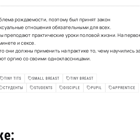
блема рождаемости, поэтому был принят закон
ксуальные отношения обязательными для всех.
лы преподают практические уроки половой жизни. На перво
минете и сексе.
что они должны применить на практике то, чему научились з
ают оргию со своими одноклассницами.
TINY TITS
SMALL BREAST
TINY BREAST
СТУДЕНТЫ
STUDENTS
DISCIPLE
PUPIL
APPRENTICE
же: