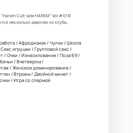
Harem Cult side HAREM" Vol #01 В
тся несколько девочек из клуба
работа / Афродизиак / Чулки / Школа
 Секс игрушки / Групповой секс /
 / Очки / Изнасилование / Поза 69 /
бачьи / Вчетвером /
нтаж / Женское доминирование /
тген / Втроем / Двойной минет /
сики / Игра со спермой