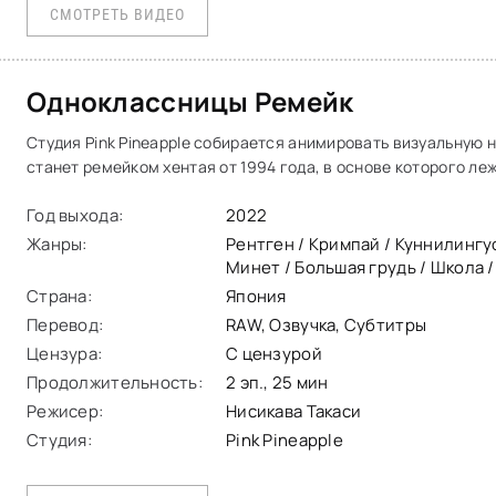
СМОТРЕТЬ ВИДЕО
Одноклассницы Ремейк
Студия Pink Pineapple собирается анимировать визуальную 
станет ремейком хентая от 1994 года, в основе которого ле
классический
Год выхода:
2022
Жанры:
Рентген / Кримпай / Куннилингус
Минет / Большая грудь / Школа /
Страна:
Япония
Перевод:
RAW, Озвучка, Субтитры
Цензура:
С цензурой
Продолжительность:
2 эп., 25 мин
Режисер:
Нисикава Такаси
Студия:
Pink Pineapple