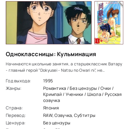
Одноклассницы: Кульминация
Начинаются школьные занятия, а старшеклассник Ватару
- главный герой "Dokyusei - Natsu no Owari ni", не
представляет чего ждать от встреч с девушками.
Год выхода:
1995
Придется ли ему выбрать одну из них?
Жанры:
Романтика / Без цензуры / Очки /
Кримпай / Ученики / Школа / Русская
озвучка
Страна:
Япония
Перевод:
RAW, Озвучка, Субтитры
Цензура:
Без цензуры