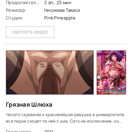
Продолжительность:
2 эп., 25 мин
Режисер:
Нисикава Такаси
Студия:
Pink Pineapple
СМОТРЕТЬ ВИДЕО
Грязная Шлюха
Чисато скромная и красивейшая девушка в университете,
все парни сходят по ней с ума. Сато не исключение, он
давно влюблен в нее, но не может выразить своих чувств,
Год выхода:
2011