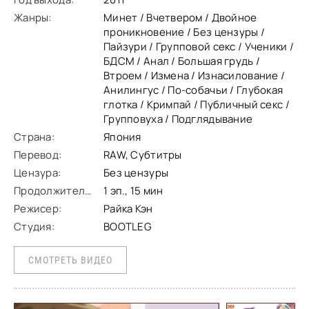
так-как Чисато постоянно с кем-то
Жанры:
Минет / Вчетвером / Двойное
проникновение / Без цензуры /
Пайзури / Групповой секс / Ученики /
БДСМ / Анал / Большая грудь /
Втроем / Измена / Изнасилование /
Анилингус / По-собачьи / Глубокая
глотка / Кримпай / Публичный секс /
Групповуха / Подглядывание
Страна:
Япония
Перевод:
RAW, Субтитры
Цензура:
Без цензуры
Продолжительность:
1 эп., 15 мин
Режисер:
Райка Кэн
Студия:
BOOTLEG
СМОТРЕТЬ ВИДЕО