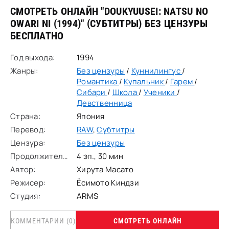
СМОТРЕТЬ ОНЛАЙН "DOUKYUUSEI: NATSU NO
OWARI NI (1994)" (СУБТИТРЫ)
БЕЗ ЦЕНЗУРЫ
БЕСПЛАТНО
Год выхода:
1994
Жанры:
Без цензуры
/
Куннилингус
/
Романтика
/
Купальник
/
Гарем
/
Сибари
/
Школа
/
Ученики
/
Девственница
Страна:
Япония
Перевод:
RAW
,
Субтитры
Цензура:
Без цензуры
Продолжительность:
4 эп., 30 мин
Автор:
Хирута Масато
Режисер:
Ёсимото Киндзи
Студия:
ARMS
КОММЕНТАРИИ (0)
СМОТРЕТЬ ОНЛАЙН