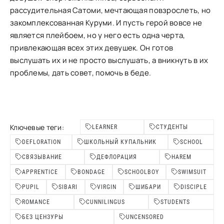
рассудительная Сатоми, мечтающая повзрослеть, но
закомплексованная Куруми. И пусть герой вовсе не
является плейбоем, но у него есть одна черта,
привлекающая всех этих девушек. Он готов
выслушать их и не просто выслушать, а вникнуть в их
проблемы, дать совет, помочь в беде.
Ключевые теги:
LEARNER
СТУДЕНТЫ
DEFLORATION
ШКОЛЬНЫЙ КУПАЛЬНИК
SCHOOL
СВЯЗЫВАНИЕ
ДЕФЛОРАЦИЯ
HAREM
APPRENTICE
BONDAGE
SCHOOLBOY
SWIMSUIT
PUPIL
SIBARI
VIRGIN
ШИБАРИ
DISCIPLE
ROMANCE
CUNNILINGUS
STUDENTS
БЕЗ ЦЕНЗУРЫ
UNCENSORED