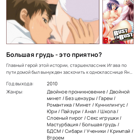
Большая грудь - это приятно?
Главный герой этой истории, старшеклассник Игава по
пути домой был вынужден заскочить к однокласснице Яне,
которая уже долгое время пропускала занятия по
Год выхода:
2010
причине болезни. Каково же было его
Жанры:
Двойное проникновение / Двойной
минет / Без цензуры / Гарем /
Романтика / Минет / Куннилингус /
Юри / Пайзури / Анал / Школа /
Слоеный пирог / Секс игрушки /
Мастурбация / Большая грудь /
БДСМ / Сибари / Ученики / Кримпай /
Втроем