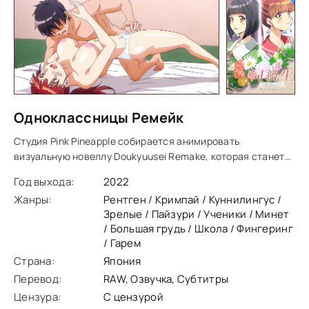
Одноклассницы Ремейк
Студия Pink Pineapple собирается анимировать
визуальную новеллу Doukyuusei Remake, которая станет
ремейком хентая от 1994 года, в основе которого лежит
Год выхода:
2022
визуальная новелла, Doukyuusei — классический
Жанры:
Рентген / Кримпай / Куннилингус /
Зрелые / Пайзури / Ученики / Минет
/ Большая грудь / Школа / Фингеринг
/ Гарем
Страна:
Япония
Перевод:
RAW, Озвучка, Субтитры
Цензура:
С цензурой