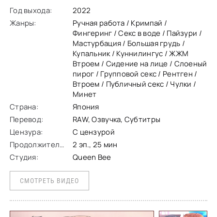
адаптации манги "Himitsu no Kichi Akatsuki" за авторством
Год выхода:
2022
Kichirock, судя по всему первый
Жанры:
Ручная работа / Кримпай /
Фингеринг / Секс в воде / Пайзури /
Мастурбация / Большая грудь /
Купальник / Куннилингус / ЖЖМ
Втроем / Сидение на лице / Слоеный
пирог / Групповой секс / Рентген /
Втроем / Публичный секс / Чулки /
Минет
Страна:
Япония
Перевод:
RAW, Озвучка, Субтитры
Цензура:
С цензурой
Продолжительность:
2 эп., 25 мин
Студия:
Queen Bee
СМОТРЕТЬ ВИДЕО