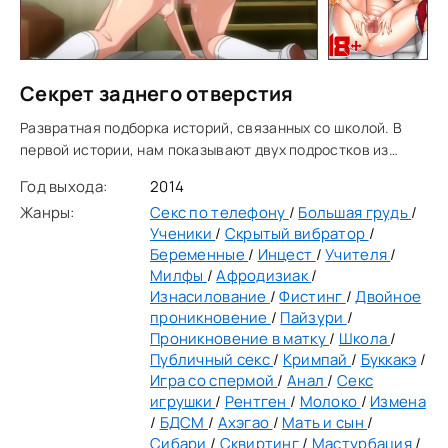
Секрет заднего отверстия
Развратная подборка историй, связанных со школой. В
первой истории, нам показывают двух подростков из
старшей школы, которые по уши влюблены друг в друга.
Год выхода:
2014
Они занимаются любовью прямо в учебном
Жанры:
Секс по телефону
/
Большая грудь
/
Ученики
/
Скрытый вибратор
/
Беременные
/
Инцест
/
Учителя
/
Милфы
/
Афродизиак
/
Изнасилование
/
Фистинг
/
Двойное
проникновение
/
Пайзури
/
Проникновение в матку
/
Школа
/
Публичный секс
/
Кримпай
/
Буккакэ
/
Игра со спермой
/
Анал
/
Секс
игрушки
/
Рентген
/
Молоко
/
Измена
/
БДСМ
/
Ахэгао
/
Мать и сын
/
Сибари
/
Сквиртинг
/
Мастурбация
/