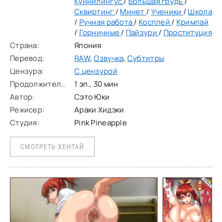
Куннилингус
/
Большая грудь
/
Сквиртинг
/
Минет
/
Ученики
/
Школа
/
Ручная работа
/
Косплей
/
Кримпай
/
Горничные
/
Пайзури
/
Проституция
Страна:
Япония
Перевод:
RAW
,
Озвучка
,
Субтитры
Цензура:
С цензурой
Продолжительность:
1 эп., 30 мин
Автор:
Сэто Юки
Режисер:
Араки Хидэки
Студия:
Pink Pineapple
СМОТРЕТЬ ХЕНТАЙ