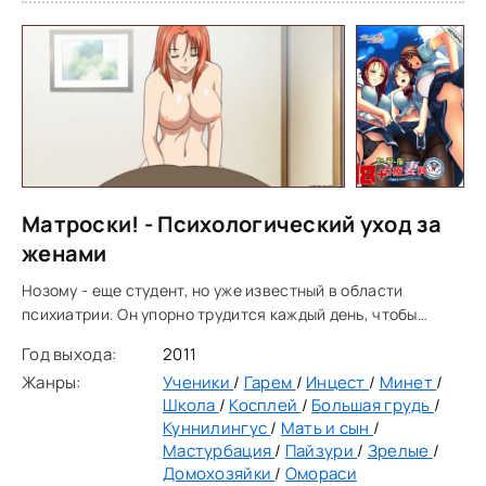
Матроски! - Психологический уход за
женами
Нозому - еще студент, но уже известный в области
психиатрии. Он упорно трудится каждый день, чтобы
найти способ решить психичиские проблемы женщин.
Год выхода:
2011
Фактически, он продолжает дело его умершего отца,
Жанры:
Ученики
/
Гарем
/
Инцест
/
Минет
/
Школа
/
Косплей
/
Большая грудь
/
Куннилингус
/
Мать и сын
/
Мастурбация
/
Пайзури
/
Зрелые
/
Домохозяйки
/
Омораси