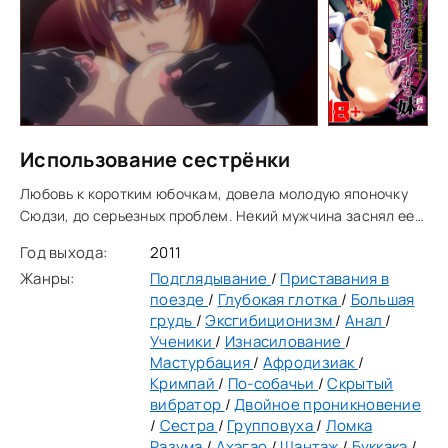
Использование сестрёнки
Любовь к коротким юбочкам, довела молодую японочку
Сюдзи, до серьезных проблем. Некий мужчина заснял ее
трусики на видеокамеру, и обещал показать всему миру..а
Год выхода:
2011
самое главное - брату героини, от
Жанры:
Подглядывание
/
Приставания в
поезде
/
Глубокая глотка
/
Большая
грудь
/
Эксгибиционизм
/
Анал
/
Ученики
/
Изнасилование
/
Мастурбация
/
Афродизиак
/
Кримпай
/
По-собачьи
/
Скрытый
вибратор
/
Двойное проникновение
/
Сестра
/
Групповуха
/
Ломка
Разума
/
Ахэгао
/
Шантаж
/
Буккакэ
/