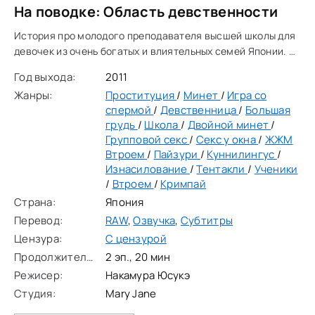
На поводке: Область девственности
История про молодого преподавателя высшей школы для
девочек из очень богатых и влиятельных семей Японии. У
которого свой план обучения...
Год выхода:
2011
Жанры:
Проституция
/
Минет
/
Игра со
спермой
/
Девственница
/
Большая
грудь
/
Школа
/
Двойной минет
/
Групповой секс
/
Секс у окна
/
ЖЖМ
Втроем
/
Пайзури
/
Куннилингус
/
Изнасилование
/
Тентакли
/
Ученики
/
Втроем
/
Кримпай
Страна:
Япония
Перевод:
RAW
,
Озвучка
,
Субтитры
Цензура:
С цензурой
Продолжительность:
2 эп., 20 мин
Режисер:
Накамура Юсукэ
Студия:
Mary Jane