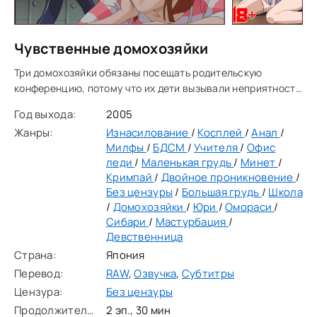
Чувственные домохозяйки
Три домохозяйки обязаны посещать родительскую
конференцию, потому что их дети вызывали неприятность
в школе. В школе, они приветствуются двумя мужскими
Год выхода:
2005
служащими, которые говорят им, что школа
Жанры:
Изнасилование
/
Косплей
/
Анал
/
Милфы
/
БДСМ
/
Учителя
/
Офис
леди
/
Маленькая грудь
/
Минет
/
Кримпай
/
Двойное проникновение
/
Без цензуры
/
Большая грудь
/
Школа
/
Домохозяйки
/
Юри
/
Омораси
/
Сибари
/
Мастурбация
/
Девственница
Страна:
Япония
Перевод:
RAW
,
Озвучка
,
Субтитры
Цензура:
Без цензуры
Продолжительность:
2 эп., 30 мин