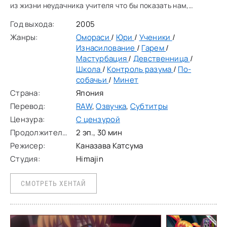
из жизни неудачника учителя что бы показать нам,
неряшливый дома, но из-за всех сил старающийся
Год выхода:
2005
преуспеть в работе, хотя и не очень то
Жанры:
Омораси
/
Юри
/
Ученики
/
Изнасилование
/
Гарем
/
Мастурбация
/
Девственница
/
Школа
/
Контроль разума
/
По-
собачьи
/
Минет
Страна:
Япония
Перевод:
RAW
,
Озвучка
,
Субтитры
Цензура:
С цензурой
Продолжительность:
2 эп., 30 мин
Режисер:
Каназава Катсума
Студия:
Himajin
СМОТРЕТЬ ХЕНТАЙ