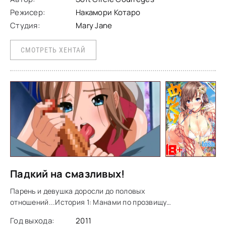
Режисер:
Накамори Котаро
Студия:
Mary Jane
СМОТРЕТЬ ХЕНТАЙ
Падкий на смазливых!
Парень и девушка доросли до половых
отношений...История 1: Манами по прозвищу
"Дьявольская королева" стильная, красивая и безупречна
Год выхода:
2011
во всем. Все парни в школе признаются ей в любви, но в