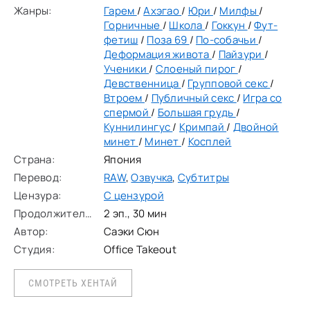
Жанры:
Гарем
/
Ахэгао
/
Юри
/
Милфы
/
Горничные
/
Школа
/
Гоккун
/
Фут-
фетиш
/
Поза 69
/
По-собачьи
/
Деформация живота
/
Пайзури
/
Ученики
/
Слоеный пирог
/
Девственница
/
Групповой секс
/
Втроем
/
Публичный секс
/
Игра со
спермой
/
Большая грудь
/
Куннилингус
/
Кримпай
/
Двойной
минет
/
Минет
/
Косплей
Страна:
Япония
Перевод:
RAW
,
Озвучка
,
Субтитры
Цензура:
С цензурой
Продолжительность:
2 эп., 30 мин
Автор:
Саэки Сюн
Студия:
Office Takeout
СМОТРЕТЬ ХЕНТАЙ