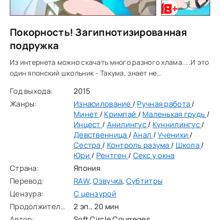
Покорность! Загипнотизированная
подружка
Из интернета можно скачать много разного хлама....И это
один японский школьник - Такума, знает не
понаслышке.Но однажды, сидя в школьном туалете, он
Год выхода:
2015
получает странное предложение "протестить
Жанры:
Изнасилование
/
Ручная работа
/
Минет
/
Кримпай
/
Маленькая грудь
/
Инцест
/
Анилингус
/
Куннилингус
/
Девственница
/
Анал
/
Ученики
/
Сестра
/
Контроль разума
/
Школа
/
Юри
/
Рентген
/
Секс у окна
Страна:
Япония
Перевод:
RAW
,
Озвучка
,
Субтитры
Цензура:
С цензурой
Продолжительность:
2 эп., 20 мин
Автор:
Soft Circle Courreges