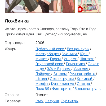
Ложбинка
Их отец проживает в Саппоро, поэтому Тодо Юто и Тодо
Эрики живут одни. Они - дети одних родителей, не
связанные кровными узами. Когда Юто был ребенком, его
Год выхода:
2006
мать умерла, а отец снова женился. Так у
Жанры:
Публичный секс
/
Без цензуры
/
Мастурбация
/
Ученики
/
Юри
/
Минет
/
Гарем
/
Инцест
/
Шантаж
/
Групповой секс
/
Романтика
/
Секс в
воде
/
ЖЖМ Втроем
/
Учителя
/
Пайзури
/
Втроем
/
Ручная работа
/
Школа
/
Секс игрушки
/
Кримпай
/
Милфы
/
Куннилингус
/
Сестра
/
Поза 69
/
Фингеринг
/
Большая грудь
Страна:
Япония
Перевод:
RAW
,
Озвучка
,
Субтитры