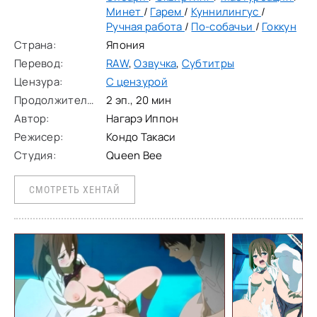
Минет
/
Гарем
/
Куннилингус
/
Ручная работа
/
По-собачьи
/
Гоккун
Страна:
Япония
Перевод:
RAW
,
Озвучка
,
Субтитры
Цензура:
С цензурой
Продолжительность:
2 эп., 20 мин
Автор:
Нагарэ Иппон
Режисер:
Кондо Такаси
Студия:
Queen Bee
СМОТРЕТЬ ХЕНТАЙ