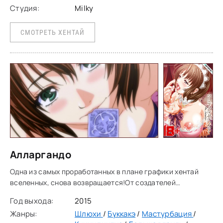
Студия:
Milky
СМОТРЕТЬ ХЕНТАЙ
Алларгандо
Одна из самых проработанных в плане графики хентай
вселенных, снова возвращается!От создателей
"Stringendo" и "Accelerando", к нам снова пожаловала
Год выхода:
2015
линейка высококачественного
Жанры:
Шлюхи
/
Буккакэ
/
Мастурбация
/