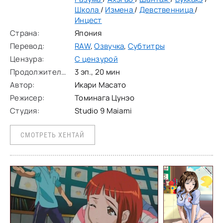
Школа
/
Измена
/
Девственница
/
Инцест
Страна:
Япония
Перевод:
RAW
,
Озвучка
,
Субтитры
Цензура:
С цензурой
Продолжительность:
3 эп., 20 мин
Автор:
Икари Масато
Режисер:
Томинага Цунэо
Студия:
Studio 9 Maiami
СМОТРЕТЬ ХЕНТАЙ