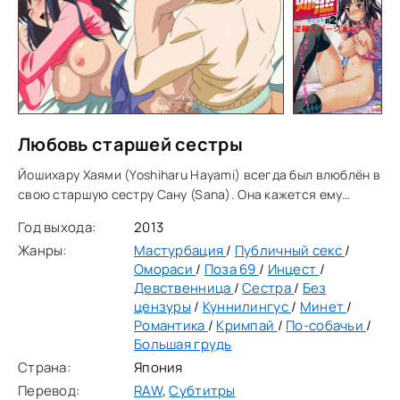
Любовь старшей сестры
Йошихару Хаями (Yoshiharu Hayami) всегда был влюблён в
свою старшую сестру Сану (Sana). Она кажется ему
недоступной и холодной, но вид её спящей заставляет его
Год выхода:
2013
сердце биться чаще. Тайно Сана тоже
Жанры:
Мастурбация
/
Публичный секс
/
Омораси
/
Поза 69
/
Инцест
/
Девственница
/
Сестра
/
Без
цензуры
/
Куннилингус
/
Минет
/
Романтика
/
Кримпай
/
По-собачьи
/
Большая грудь
Страна:
Япония
Перевод:
RAW
,
Субтитры