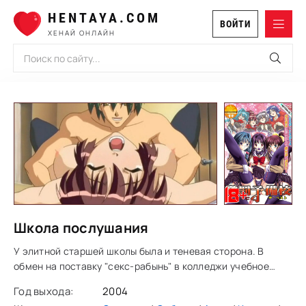
HENTAYA.COM
ВОЙТИ
ХЕНАЙ ОНЛАЙН
Школа послушания
У элитной старшей школы была и теневая сторона. В
обмен на поставку "секс-рабынь" в колледжи учебное
заведение получало щедрые пожертвования.
Год выхода:
2004
Дрессировкой занимались специальные