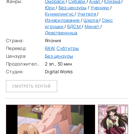
Жанры:
Омораси
/
Сибари
/
Анал
/
Клизма
/
Юри
/
Без цензуры
/
Ученики
/
Куннилингус
/
Учителя
/
Изнасилование
/
Школа
/
Секс
игрушки
/
БДСМ
/
Минет
/
Девственница
Страна:
Япония
Перевод:
RAW
,
Субтитры
Цензура:
Без цензуры
Продолжительность:
2 эп., 30 мин
Студия:
Digital Works
СМОТРЕТЬ ХЕНТАЙ