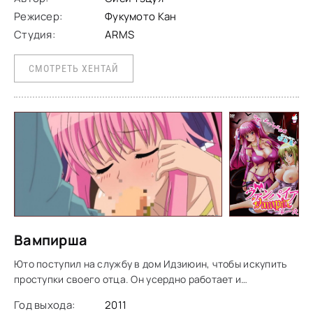
Режисер:
Фукумото Кан
Студия:
ARMS
СМОТРЕТЬ ХЕНТАЙ
Вампирша
Юто поступил на службу в дом Идзиюин, чтобы искупить
проступки своего отца. Он усердно работает и
привлекает внимание Серены, второй дочери семьи.
Год выхода:
2011
Используя своё пышное тело, она соблазняет Юто.