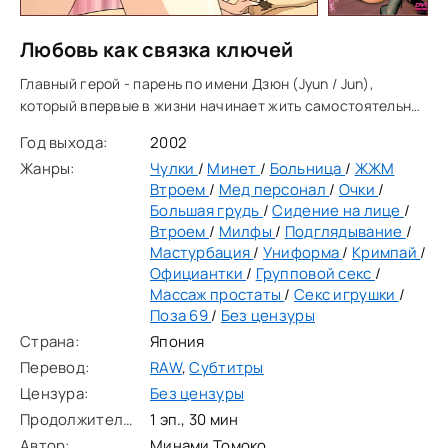
Любовь как связка ключей
Главный герой - парень по имени Дзюн (Jyun / Jun),
который впервые в жизни начинает жить самостоятельно.
Он устраивается помощником управляющего в довольно
Год выхода:
2002
необычный жилой дом (апартаменты/мансион).
Жанры:
Чулки
/
Минет
/
Больница
/
ЖЖМ
Втроем
/
Мед персонал
/
Очки
/
Большая грудь
/
Сидение на лице
/
Втроем
/
Милфы
/
Подглядывание
/
Мастурбация
/
Униформа
/
Кримпай
/
Официантки
/
Групповой секс
/
Массаж простаты
/
Секс игрушки
/
Поза 69
/
Без цензуры
Страна:
Япония
Перевод:
RAW
,
Субтитры
Цензура:
Без цензуры
Продолжительность:
1 эп., 30 мин
Автор:
Минами Томоко