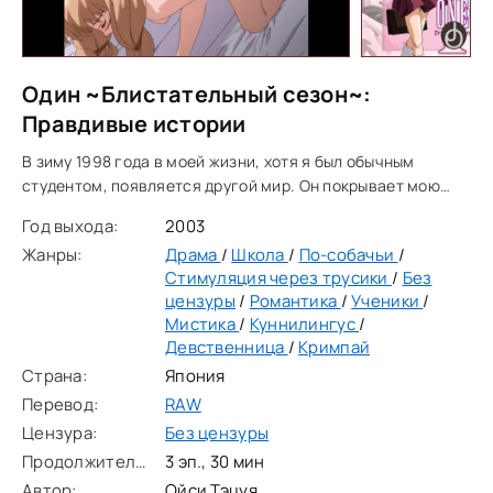
Один ~Блистательный сезон~:
Правдивые истории
В зиму 1998 года в моей жизни, хотя я был обычным
студентом, появляется другой мир. Он покрывает мою
обыденную жизнь, как снег покрывает землю. До тех пор я
Год выхода:
2003
не замечал того, что оставалось неизменным
Жанры:
Драма
/
Школа
/
По-собачьи
/
Стимуляция через трусики
/
Без
цензуры
/
Романтика
/
Ученики
/
Мистика
/
Куннилингус
/
Девственница
/
Кримпай
Страна:
Япония
Перевод:
RAW
Цензура:
Без цензуры
Продолжительность:
3 эп., 30 мин
Автор:
Ойси Тэцуя