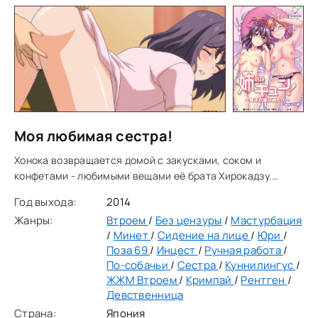
Моя любимая сестра!
Хонока возвращается домой с закусками, соком и
конфетами - любимыми вещами её брата Хирокадзу.
Однако она обнаруживает неожиданную гостью -
Год выхода:
2014
Акадзаки, одноклассницу своего брата. Хирокадзу
Жанры:
Втроем
/
Без цензуры
/
Мастурбация
пригласил
/
Минет
/
Сидение на лице
/
Юри
/
Поза 69
/
Инцест
/
Ручная работа
/
По-собачьи
/
Сестра
/
Куннилингус
/
ЖЖМ Втроем
/
Кримпай
/
Рентген
/
Девственница
Страна:
Япония