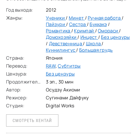
студией Y.O.U.C при участии Digital Works и Pashmina.
Год выхода:
2012
Аниме основано на манге Осудзу
Жанры:
Ученики
/
Минет
/
Ручная работа
/
Пайзури
/
Сестра
/
Буккакэ
/
Романтика
/
Кримпай
/
Омораси
/
Домохозяйки
/
Инцест
/
Без цензуры
/
Девственница
/
Школа
/
Куннилингус
/
Большая грудь
Страна:
Япония
Перевод:
RAW
,
Субтитры
Цензура:
Без цензуры
Продолжительность:
3 эп., 30 мин
Автор:
Осудзу Акиоми
Режисер:
Сугинами Дайфуку
Студия:
Digital Works
СМОТРЕТЬ ХЕНТАЙ