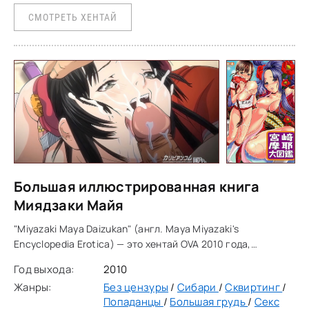
СМОТРЕТЬ ХЕНТАЙ
Большая иллюстрированная книга
Миядзаки Майя
"Miyazaki Maya Daizukan" (англ. Maya Miyazaki's
Encyclopedia Erotica) — это хентай OVA 2010 года,
состоящий из 2 эпизодов по примерно 15 минут каждый.
Год выхода:
2010
Это сборник из трех несвязанных
Жанры:
Без цензуры
/
Сибари
/
Сквиртинг
/
Попаданцы
/
Большая грудь
/
Секс