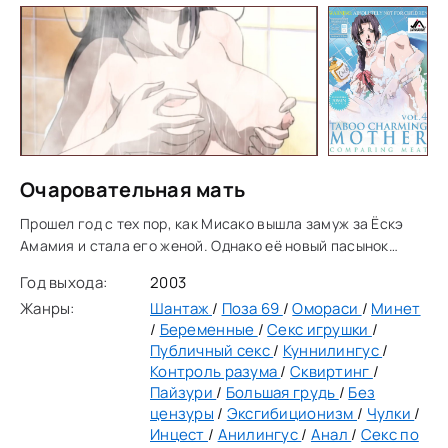
Очаровательная мать
Прошел год с тех пор, как Мисако вышла замуж за Ёскэ
Амамия и стала его женой. Однако её новый пасынок
Кадзухико всё ещё едва признаёт её, не говоря уже о том,
Год выхода:
2003
чтобы видеть в ней материнскую фигуру.
Жанры:
Шантаж
/
Поза 69
/
Омораси
/
Минет
/
Беременные
/
Секс игрушки
/
Публичный секс
/
Куннилингус
/
Контроль разума
/
Сквиртинг
/
Пайзури
/
Большая грудь
/
Без
цензуры
/
Эксгибиционизм
/
Чулки
/
Инцест
/
Анилингус
/
Анал
/
Секс по