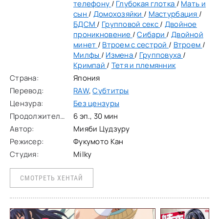
телефону
/
Глубокая глотка
/
Мать и
сын
/
Домохозяйки
/
Мастурбация
/
БДСМ
/
Групповой секс
/
Двойное
проникновение
/
Сибари
/
Двойной
минет
/
Втроем с сестрой
/
Втроем
/
Милфы
/
Измена
/
Групповуха
/
Кримпай
/
Тетя и племянник
Страна:
Япония
Перевод:
RAW
,
Субтитры
Цензура:
Без цензуры
Продолжительность:
6 эп., 30 мин
Автор:
Мияби Цудзуру
Режисер:
Фукумото Кан
Студия:
Milky
СМОТРЕТЬ ХЕНТАЙ