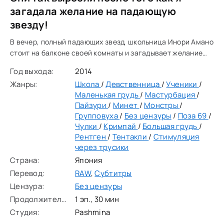
загадала желание на падающую
звезду!
В вечер, полный падающих звезд, школьница Инори Амано
стоит на балконе своей комнаты и загадывает желание
богам, прося помощи на завтрашний день в школе — там
Год выхода:
2014
ожидается важный письменный тест и
Жанры:
Школа
/
Девственница
/
Ученики
/
Маленькая грудь
/
Мастурбация
/
Пайзури
/
Минет
/
Монстры
/
Групповуха
/
Без цензуры
/
Поза 69
/
Чулки
/
Кримпай
/
Большая грудь
/
Рентген
/
Тентакли
/
Стимуляция
через трусики
Страна:
Япония
Перевод:
RAW
,
Субтитры
Цензура:
Без цензуры
Продолжительность:
1 эп., 30 мин
Студия:
Pashmina