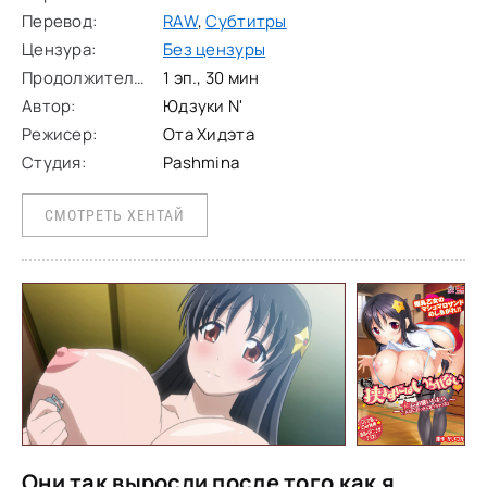
Перевод:
RAW
,
Субтитры
Цензура:
Без цензуры
Продолжительность:
1 эп., 30 мин
Автор:
Юдзуки N'
Режисер:
Ота Хидэта
Студия:
Pashmina
СМОТРЕТЬ ХЕНТАЙ
Они так выросли после того как я