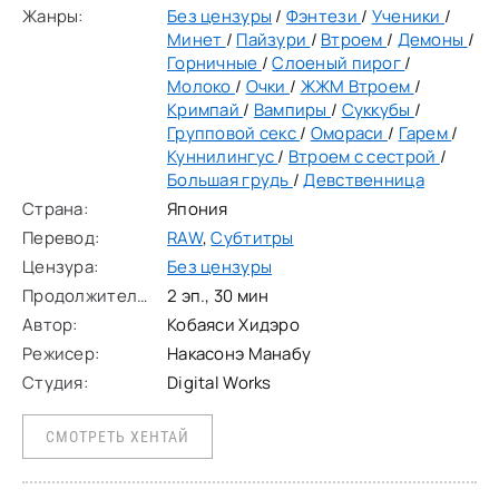
Жанры:
Без цензуры
/
Фэнтези
/
Ученики
/
Минет
/
Пайзури
/
Втроем
/
Демоны
/
Горничные
/
Слоеный пирог
/
Молоко
/
Очки
/
ЖЖМ Втроем
/
Кримпай
/
Вампиры
/
Суккубы
/
Групповой секс
/
Омораси
/
Гарем
/
Куннилингус
/
Втроем с сестрой
/
Большая грудь
/
Девственница
Страна:
Япония
Перевод:
RAW
,
Субтитры
Цензура:
Без цензуры
Продолжительность:
2 эп., 30 мин
Автор:
Кобаяси Хидэро
Режисер:
Накасонэ Манабу
Студия:
Digital Works
СМОТРЕТЬ ХЕНТАЙ