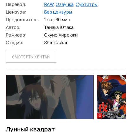
Перевод:
RAW
,
Озвучка
,
Субтитры
Цензура:
Без цензуры
Продолжительность:
1 эп., 30 мин
Автор:
Танака Ютака
Режисер:
Окуно Хироюки
Студия:
Shinkuukan
СМОТРЕТЬ ХЕНТАЙ
Лунный квадрат