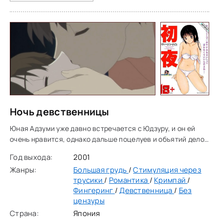
Ночь девственницы
Юная Адзуми уже давно встречается с Юдзуру, и он ей
очень нравится, однако дальше поцелуев и объятий дело
пока не заходило. Юдзуру уже бывал прежде близок с
Год выхода:
2001
женщинами, но теперь речь идёт о настоящем
Жанры:
Большая грудь
/
Стимуляция через
трусики
/
Романтика
/
Кримпай
/
Фингеринг
/
Девственница
/
Без
цензуры
Страна:
Япония