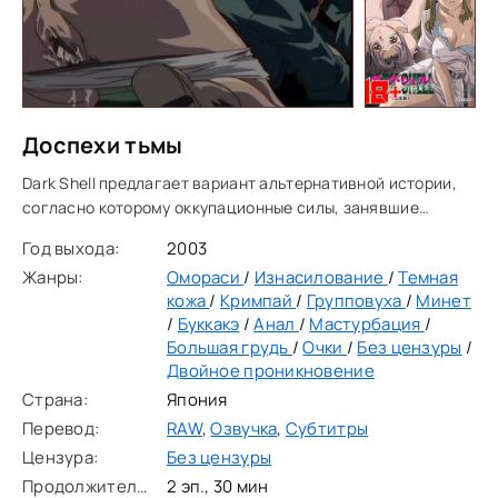
Доспехи тьмы
Dark Shell предлагает вариант альтернативной истории,
согласно которому оккупационные силы, занявшие
Японию после второй мировой войны, не сумели
Год выхода:
2003
установить прочную власть, и в создавшемся хаосе
Жанры:
Омораси
/
Изнасилование
/
Темная
кожа
/
Кримпай
/
Групповуха
/
Минет
/
Буккакэ
/
Анал
/
Мастурбация
/
Большая грудь
/
Очки
/
Без цензуры
/
Двойное проникновение
Страна:
Япония
Перевод:
RAW
,
Озвучка
,
Субтитры
Цензура:
Без цензуры
Продолжительность:
2 эп., 30 мин