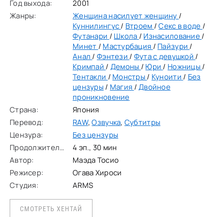
Год выхода:
2001
пытается не допустить завоевания демонами
Жанры:
Женщина насилует женщину
/
Куннилингус
/
Втроем
/
Секс в воде
/
Футанари
/
Школа
/
Изнасилование
/
Минет
/
Мастурбация
/
Пайзури
/
Анал
/
Фэнтези
/
Фута с девушкой
/
Кримпай
/
Демоны
/
Юри
/
Ножницы
/
Тентакли
/
Монстры
/
Куноити
/
Без
цензуры
/
Магия
/
Двойное
проникновение
Страна:
Япония
Перевод:
RAW
,
Озвучка
,
Субтитры
Цензура:
Без цензуры
Продолжительность:
4 эп., 30 мин
Автор:
Маэда Тосио
Режисер:
Огава Хироси
Студия:
ARMS
СМОТРЕТЬ ХЕНТАЙ