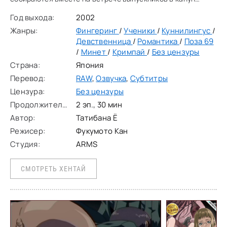
Нового Года. Им всем уже по 20 и Мизино восхищен снова
Год выхода:
2002
увидеть свою давнюю тайную любовь Татсую. Во время
Жанры:
Фингеринг
/
Ученики
/
Куннилингус
/
Девственница
/
Романтика
/
Поза 69
/
Минет
/
Кримпай
/
Без цензуры
Страна:
Япония
Перевод:
RAW
,
Озвучка
,
Субтитры
Цензура:
Без цензуры
Продолжительность:
2 эп., 30 мин
Автор:
Татибана Ё
Режисер:
Фукумото Кан
Студия:
ARMS
СМОТРЕТЬ ХЕНТАЙ