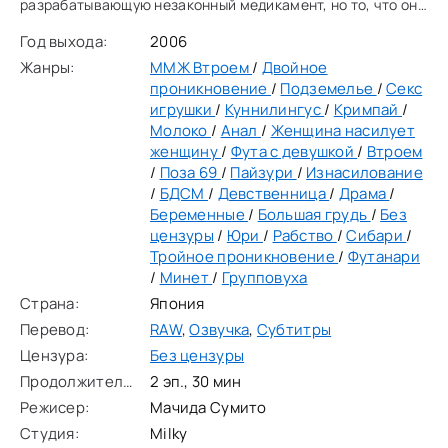
разрабатывающую незаконный медикамент, но то, что они
обнаружили, было значительно, значительно хуже
Год выхода:
2006
ожидаемого. Три женщины-шпиона становятся жертвами,
Жанры:
ММЖ Втроем
/
Двойное
попав
проникновение
/
Подземелье
/
Секс
игрушки
/
Куннилингус
/
Кримпай
/
Молоко
/
Анал
/
Женщина насилует
женщину
/
Фута с девушкой
/
Втроем
/
Поза 69
/
Пайзури
/
Изнасилование
/
БДСМ
/
Девственница
/
Драма
/
Беременные
/
Большая грудь
/
Без
цензуры
/
Юри
/
Рабство
/
Сибари
/
Тройное проникновение
/
Футанари
/
Минет
/
Групповуха
Страна:
Япония
Перевод:
RAW
,
Озвучка
,
Субтитры
Цензура:
Без цензуры
Продолжительность:
2 эп., 30 мин
Режисер:
Мачида Сумито
Студия:
Milky