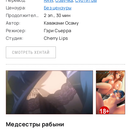
Перевод:
RAW
,
Озвучка
,
Субтитры
Цензура:
Без цензуры
Продолжительность:
2 эп., 30 мин
Автор:
Каваками Осаму
Режисер:
Гэри Сьерра
Студия:
Cherry Lips
СМОТРЕТЬ ХЕНТАЙ
Медсестры рабыни