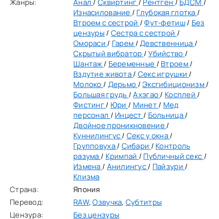
Жанры:
Анал
/
Сквиртинг
/
Рентген
/
БДСМ
/
Изнасилование
/
Глубокая глотка
/
Втроем с сестрой
/
Фут-фетиш
/
Без
цензуры
/
Сестра с сестрой
/
Омораси
/
Гарем
/
Девственница
/
Скрытый вибратор
/
Убийство
/
Шантаж
/
Беременные
/
Втроем
/
Вздутие живота
/
Секс игрушки
/
Молоко
/
Дерьмо
/
Эксгибиционизм
/
Большая грудь
/
Ахэгао
/
Косплей
/
Фистинг
/
Юри
/
Минет
/
Мед
персонал
/
Инцест
/
Больница
/
Двойное проникновение
/
Куннилингус
/
Секс у окна
/
Групповуха
/
Сибари
/
Контроль
разума
/
Кримпай
/
Публичный секс
/
Измена
/
Анилингус
/
Пайзури
/
Клизма
Страна:
Япония
Перевод:
RAW
,
Озвучка
,
Субтитры
Цензура:
Без цензуры