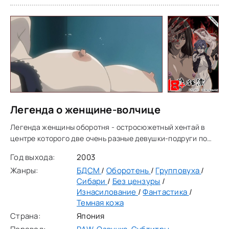
Легенда о женщине-волчице
Легенда женщины оборотня - остросюжетный хентай в
центре которого две очень разные девушки-подруги по
имени Рина и Ката. Не смотря на то, что женщины очень
Год выхода:
2003
отличаются друг от друга, как по профессии,
Жанры:
БДСМ
/
Оборотень
/
Групповуха
/
Сибари
/
Без цензуры
/
Изнасилование
/
Фантастика
/
Темная кожа
Страна:
Япония