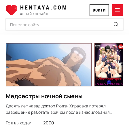
HENTAYA.COM
ВОЙТИ
ХЕНАЙ ОНЛАЙН
Медсестры ночной смены
Десять лет назад доктор Рюдзи Хирасака потерял
разрешение работать врачом после изнасилования
пациентки Наруми Дзингудзи. Нежданно-негаданно он
Год выхода:
2000
получает приглашение на работу в больницу имени