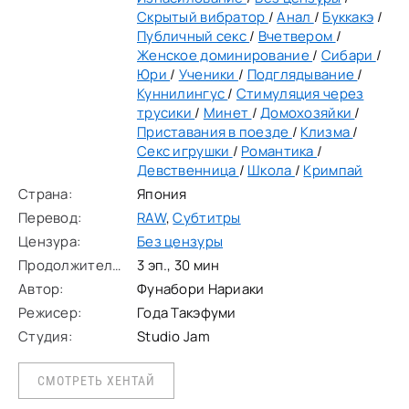
Скрытый вибратор
/
Анал
/
Буккакэ
/
Публичный секс
/
Вчетвером
/
Женское доминирование
/
Сибари
/
Юри
/
Ученики
/
Подглядывание
/
Куннилингус
/
Стимуляция через
трусики
/
Минет
/
Домохозяйки
/
Приставания в поезде
/
Клизма
/
Секс игрушки
/
Романтика
/
Девственница
/
Школа
/
Кримпай
Страна:
Япония
Перевод:
RAW
,
Субтитры
Цензура:
Без цензуры
Продолжительность:
3 эп., 30 мин
Автор:
Фунабори Нариаки
Режисер:
Года Такэфуми
Студия:
Studio Jam
СМОТРЕТЬ ХЕНТАЙ