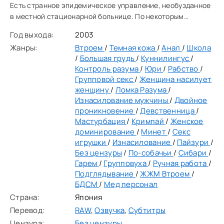
Есть странное эпидемическое управление, необузданное
в местной стационарной больнице. По некоторым
причинам каждую ночь медсестры чувствуют
Год выхода:
2003
неконтролирумую тягу к физическому удовлетворению. И
Жанры:
Втроем
/
Темная кожа
/
Анал
/
Школа
у них
/
Большая грудь
/
Куннилингус
/
Контроль разума
/
Юри
/
Рабство
/
Групповой секс
/
Женщина насилует
женщину
/
Ломка Разума
/
Изнасилование мужчины
/
Двойное
проникновение
/
Девственница
/
Мастурбация
/
Кримпай
/
Женское
доминирование
/
Минет
/
Секс
игрушки
/
Изнасилование
/
Пайзури
/
Без цензуры
/
По-собачьи
/
Сибари
/
Гарем
/
Групповуха
/
Ручная работа
/
Подглядывание
/
ЖЖМ Втроем
/
БДСМ
/
Мед персонал
Страна:
Япония
Перевод:
RAW
,
Озвучка
,
Субтитры
Цензура:
Без цензуры