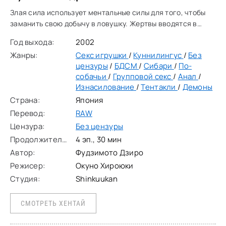
Злая сила использует ментальные силы для того, чтобы
заманить свою добычу в ловушку. Жертвы вводятся в
состояние чрезвычайно приятных снов, они сделают всё,
Год выхода:
2002
что угодно, только бы продлить
Жанры:
Секс игрушки
/
Куннилингус
/
Без
цензуры
/
БДСМ
/
Сибари
/
По-
собачьи
/
Групповой секс
/
Анал
/
Изнасилование
/
Тентакли
/
Демоны
Страна:
Япония
Перевод:
RAW
Цензура:
Без цензуры
Продолжительность:
4 эп., 30 мин
Автор:
Фудзимото Дзиро
Режисер:
Окуно Хироюки
Студия:
Shinkuukan
СМОТРЕТЬ ХЕНТАЙ