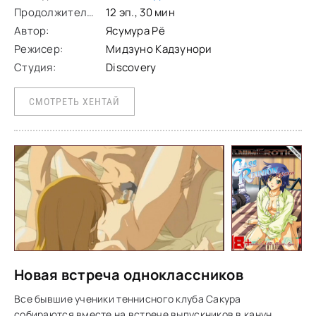
Продолжительность:
12 эп., 30 мин
Автор:
Ясумура Рё
Режисер:
Мидзуно Кадзунори
Студия:
Discovery
СМОТРЕТЬ ХЕНТАЙ
Новая встреча одноклассников
Все бывшие ученики теннисного клуба Сакура
собираются вместе на встрече выпускников в канун